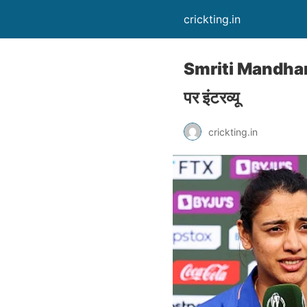
crickting.in
Smriti Mandhana का
पर इंटरव्यू
crickting.in