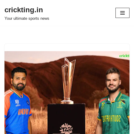
crickting.in
Skip
Your ultimate sports news
to
content