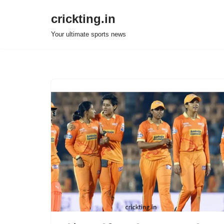
crickting.in
Skip
Your ultimate sports news
to
content