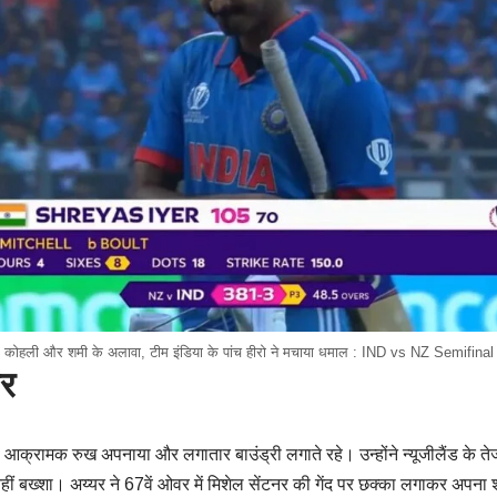
कोहली और शमी के अलावा, टीम इंडिया के पांच हीरो ने मचाया धमाल : IND vs NZ Semifinal
यर
 आक्रामक रुख अपनाया और लगातार बाउंड्री लगाते रहे। उन्होंने न्यूजीलैंड के तेज ग
हीं बख्शा। अय्यर ने 67वें ओवर में मिशेल सेंटनर की गेंद पर छक्का लगाकर अपन